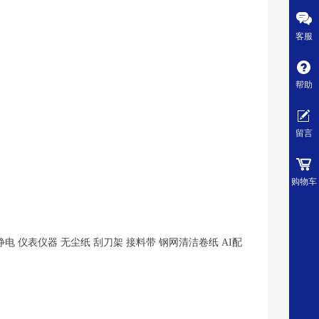
客服
帮助
留言
购物车
静电 仪表仪器 无尘纸 刮刀架 接料带 钢网清洁卷纸 AI配