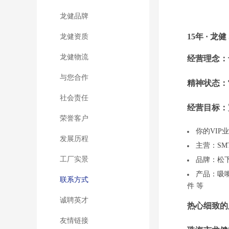
龙健品牌
15年
·
龙健
龙健资质
龙健物流
经营理念：
与您合作
精神状态：
社会责任
经营目标：
荣誉客户
你的VIP
发展历程
主营：SM
工厂实景
品牌：松下 
产品：吸嘴
联系方式
件 等
诚聘英才
热心细致的
友情链接